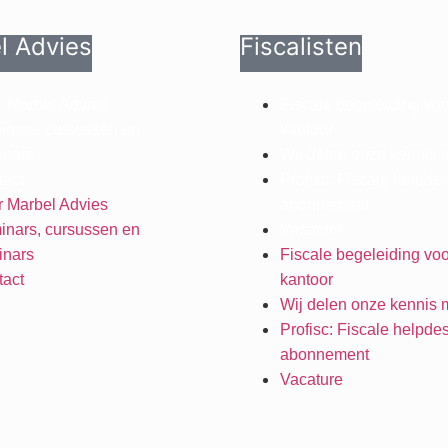
l Advies
Fiscalisten
 Marbel Advies
Fiscale begeleiding vo
nars, cursussen en
kantoor
inars
Wij delen onze kennis 
act
Profisc: Fiscale helpde
 Marbel Advies
abonnement
nars, cursussen en
Vacature
inars
Fiscale begeleiding vo
act
kantoor
Wij delen onze kennis 
Profisc: Fiscale helpde
abonnement
Vacature