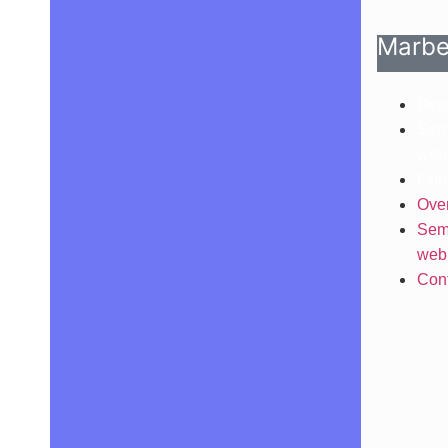
Marbe
Over
Semi
web
Cont
Over
Semi
web
Cont