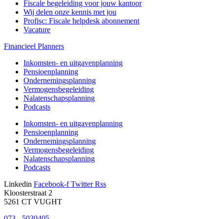
Fiscale begeleiding voor jouw kantoor
Wij delen onze kennis met jou
Profisc: Fiscale helpdesk abonnement
Vacature
Financieel Planners
Inkomsten- en uitgavenplanning
Pensioenplanning
Ondernemingsplanning
Vermogensbegeleiding
Nalatenschapsplanning
Podcasts
Inkomsten- en uitgavenplanning
Pensioenplanning
Ondernemingsplanning
Vermogensbegeleiding
Nalatenschapsplanning
Podcasts
Linkedin
Facebook-f
Twitter
Rss
Kloosterstraat 2
5261 CT VUGHT
073 - 5030405