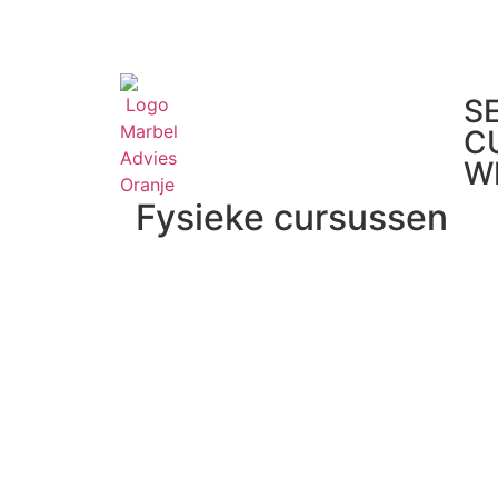
S
C
W
Fysieke cursussen