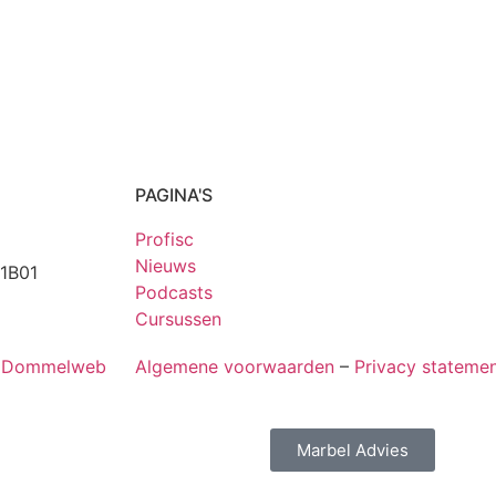
PAGINA'S
Profisc
Nieuws
1B01
Podcasts
Cursussen
r Dommelweb
Algemene voorwaarden
–
Privacy stateme
Marbel Advies