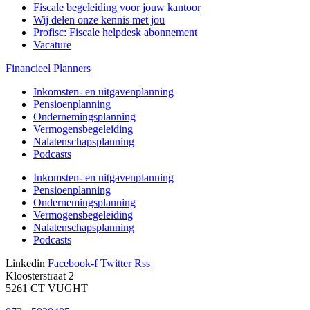
Fiscale begeleiding voor jouw kantoor
Wij delen onze kennis met jou
Profisc: Fiscale helpdesk abonnement
Vacature
Financieel Planners
Inkomsten- en uitgavenplanning
Pensioenplanning
Ondernemingsplanning
Vermogensbegeleiding
Nalatenschapsplanning
Podcasts
Inkomsten- en uitgavenplanning
Pensioenplanning
Ondernemingsplanning
Vermogensbegeleiding
Nalatenschapsplanning
Podcasts
Linkedin
Facebook-f
Twitter
Rss
Kloosterstraat 2
5261 CT VUGHT