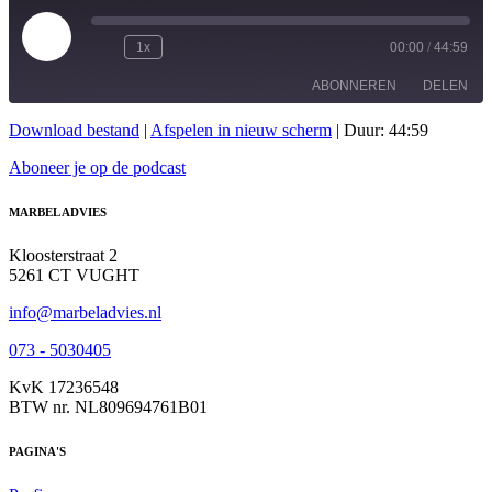
Play
1x
00:00
/
44:59
Episode
ABONNEREN
DELEN
Download bestand
|
Afspelen in nieuw scherm
|
Duur: 44:59
DELEN
RSS FEED
Aboneer je op de podcast
LINK
MARBEL ADVIES
EMBED
Kloosterstraat 2
5261 CT VUGHT
info@marbeladvies.nl
073 - 5030405
KvK 17236548
BTW nr. NL809694761B01
PAGINA'S