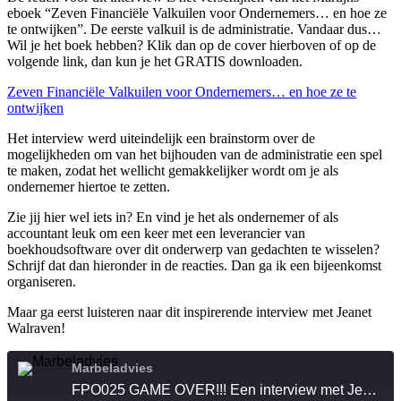
eboek “Zeven Financiële Valkuilen voor Ondernemers… en hoe ze
te ontwijken”. De eerste valkuil is de administratie. Vandaar dus…
Wil je het boek hebben? Klik dan op de cover hierboven of op de
volgende link, dan kun je het GRATIS downloaden.
Zeven Financiële Valkuilen voor Ondernemers… en hoe ze te
ontwijken
Het interview werd uiteindelijk een brainstorm over de
mogelijkheden om van het bijhouden van de administratie een spel
te maken, zodat het wellicht gemakkelijker wordt om je als
ondernemer hiertoe te zetten.
Zie jij hier wel iets in? En vind je het als ondernemer of als
accountant leuk om een keer met een leverancier van
boekhoudsoftware over dit onderwerp van gedachten te wisselen?
Schrijf dat dan hieronder in de reacties. Dan ga ik een bijeenkomst
organiseren.
Maar ga eerst luisteren naar dit inspirerende interview met Jeanet
Walraven!
Marbeladvies
FPO025 GAME OVER!!! Een interview met Jeanet Walraven over de gamification van de administratie | Financiële valkuil 1