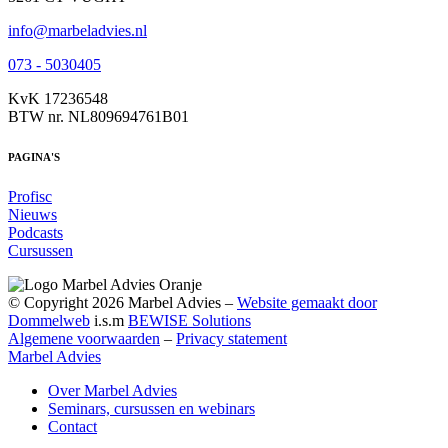
info@marbeladvies.nl
073 - 5030405
KvK 17236548
BTW nr. NL809694761B01
PAGINA'S
Profisc
Nieuws
Podcasts
Cursussen
© Copyright 2026 Marbel Advies –
Website gemaakt door
Dommelweb
i.s.m
BEWISE Solutions
Algemene voorwaarden
–
Privacy statement
Marbel Advies
Over Marbel Advies
Seminars, cursussen en webinars
Contact