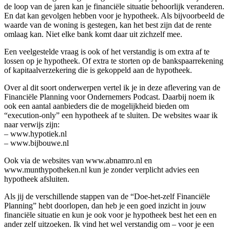
de loop van de jaren kan je financiële situatie behoorlijk veranderen.
En dat kan gevolgen hebben voor je hypotheek. Als bijvoorbeeld de
waarde van de woning is gestegen, kan het best zijn dat de rente
omlaag kan. Niet elke bank komt daar uit zichzelf mee.
Een veelgestelde vraag is ook of het verstandig is om extra af te
lossen op je hypotheek. Of extra te storten op de bankspaarrekening
of kapitaalverzekering die is gekoppeld aan de hypotheek.
Over al dit soort onderwerpen vertel ik je in deze aflevering van de
Financiële Planning voor Ondernemers Podcast. Daarbij noem ik
ook een aantal aanbieders die de mogelijkheid bieden om
“execution-only” een hypotheek af te sluiten. De websites waar ik
naar verwijs zijn:
– www.hypotiek.nl
– www.bijbouwe.nl
Ook via de websites van www.abnamro.nl en
www.munthypotheken.nl kun je zonder verplicht advies een
hypotheek afsluiten.
Als jij de verschillende stappen van de “Doe-het-zelf Financiële
Planning” hebt doorlopen, dan heb je een goed inzicht in jouw
financiële situatie en kun je ook voor je hypotheek best het een en
ander zelf uitzoeken. Ik vind het wel verstandig om – voor je een