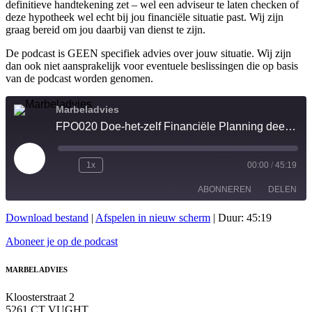
definitieve handtekening zet – wel een adviseur te laten checken of
deze hypotheek wel echt bij jou financiële situatie past. Wij zijn
graag bereid om jou daarbij van dienst te zijn.
De podcast is GEEN specifiek advies over jouw situatie. Wij zijn
dan ook niet aansprakelijk voor eventuele beslissingen die op basis
van de podcast worden genomen.
Marbeladvies
FPO020 Doe-het-zelf Financiële Planning deel 6: Wat te doen met je hypotheek?
Play
1x
00:00
/
45:19
Episode
ABONNEREN
DELEN
Download bestand
|
Afspelen in nieuw scherm
|
Duur: 45:19
DELEN
RSS FEED
Aboneer je op de podcast
LINK
MARBEL ADVIES
EMBED
Kloosterstraat 2
5261 CT VUGHT