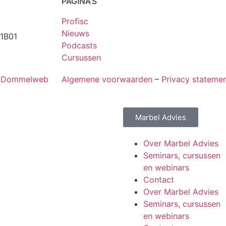
PAGINA'S
Profisc
Nieuws
1B01
Podcasts
Cursussen
r Dommelweb
Algemene voorwaarden
–
Privacy stateme
Marbel Advies
Over Marbel Advies
Seminars, cursussen
en webinars
Contact
Over Marbel Advies
Seminars, cursussen
en webinars