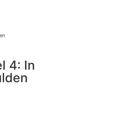
ten
 4: In
ulden