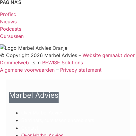
PAGINA'S
Profisc
Nieuws
Podcasts
Cursussen
© Copyright 2026 Marbel Advies –
Website gemaakt door
Dommelweb
i.s.m
BEWISE Solutions
Algemene voorwaarden
–
Privacy statement
Marbel Advies
Over Marbel Advies
Seminars, cursussen en webinars
Contact
Over Marbel Advies