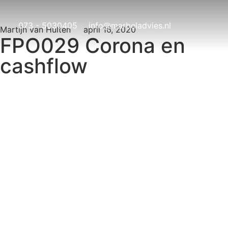
073 - 5030405
info@marbeladvies.nl
Martijn van Hulten
april 16, 2020
FPO029 Corona en
cashflow