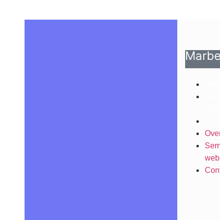
Marbe
Over
Semi
web
Cont
Over
Semi
web
Cont