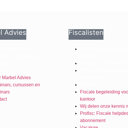
l Advies
Fiscalisten
 Marbel Advies
Fiscale begeleiding vo
nars, cursussen en
kantoor
inars
Wij delen onze kennis 
act
Profisc: Fiscale helpde
 Marbel Advies
abonnement
nars, cursussen en
Vacature
inars
Fiscale begeleiding vo
act
kantoor
Wij delen onze kennis 
Profisc: Fiscale helpde
abonnement
Vacature