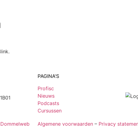
n
link.
PAGINA'S
Profisc
Nieuws
1B01
Podcasts
Cursussen
r Dommelweb
Algemene voorwaarden
–
Privacy stateme